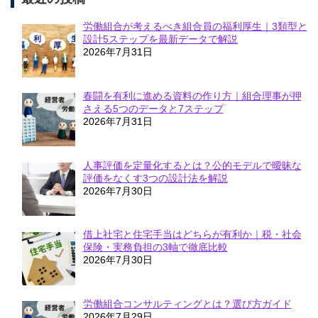
労働組合が考えるべき組合員の福利厚生｜3類型と
設計5ステップを最新データで解説
2026年7月31日
春闘を有利に進める資料の作り方｜組合理事が押
さえる5つのデータと7ステップ
2026年7月31日
人事評価を定量化するとは？公的モデルで曖昧な
評価をなくす3つの設計法を解説
2026年7月30日
借上社宅と住宅手当はどちらが有利か｜税・社会
保険・実務負担の3軸で徹底比較
2026年7月30日
労働組合コンサルティングとは？選び方ガイド
2026年7月29日