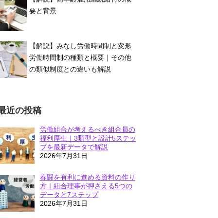
要と背景
【解説】みなし労働時間制と変形
労働時間制の種類と概要｜その他
の類似制度との違いも解説
最近の投稿
労働組合が考えるべき組合員の
福利厚生｜3類型と設計5ステッ
プを最新データで解説
2026年7月31日
春闘を有利に進める資料の作り
方｜組合理事が押さえる5つの
データと7ステップ
2026年7月31日