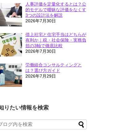
人事評価を定量化するとは？公
的モデルで曖昧な評価をなくす
3つの設計法を解説
2026年7月30日
借上社宅と住宅手当はどちらが
有利か｜税・社会保険・実務負
担の3軸で徹底比較
2026年7月30日
労働組合コンサルティングと
は？選び方ガイド
2026年7月29日
知りたい情報を検索