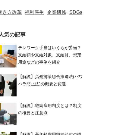
働き方改革
福利厚生
企業研修
SDGs
人気の記事
テレワーク手当はいくらが妥当？
支給額や支給対象、支給月、想定
用途などの事例を紹介
【解説】労働施策総合推進法(パワ
ハラ防止法)の概要と変遷
【解説】継続雇用制度とは？制度
の概要と注意点
【解説】高年齢雇用継続給付の概