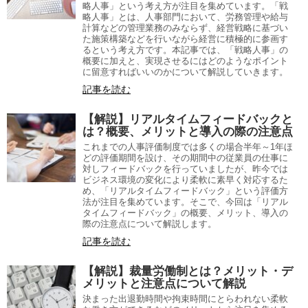
略人事」という考え方が注目を集めています。「戦
略人事」とは、人事部門において、労務管理や給与
計算などの管理業務のみならず、経営戦略に基づい
た施策構築などを行いながら経営に積極的に参画す
るという考え方です。本記事では、「戦略人事」の
概要に加えと、実現させるにはどのようなポイント
に留意すればいいのかについて解説していきます。
記事を読む
【解説】リアルタイムフィードバックと
は？概要、メリットと導入の際の注意点
これまでの人事評価制度では多くの場合半年～1年ほ
どの評価期間を設け、その期間中の従業員の仕事に
対しフィードバックを行っていましたが、昨今では
ビジネス環境の変化により柔軟に素早く対応するた
め、「リアルタイムフィードバック」という評価方
法が注目を集めています。そこで、今回は「リアル
タイムフィードバック」の概要、メリット、導入の
際の注意点について解説します。
記事を読む
【解説】裁量労働制とは？メリット・デ
メリットと注意点について解説
決まった出退勤時間や拘束時間にとらわれない柔軟